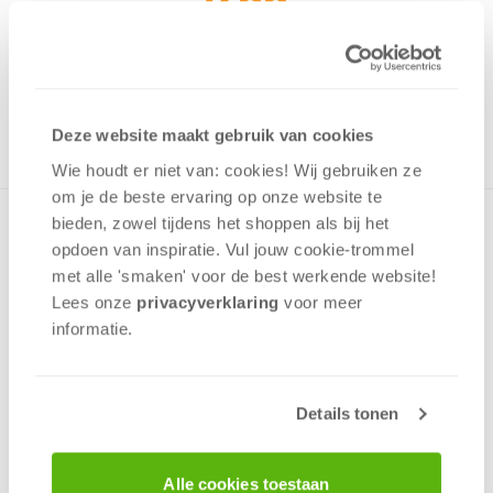
7,99
Uit het assortiment
ONTVANG 70 OVERWINNINGSPUNTEN
UIT HET ASSORTIMENT
Deze website maakt gebruik van cookies
Wie houdt er niet van: cookies! Wij gebruiken ze
om je de beste ervaring op onze website te
bieden, zowel tijdens het shoppen als bij het
Deze puzzel is speciaal gemaakt voor kinderen vanaf 3 jaar.
opdoen van inspiratie. Vul jouw cookie-trommel
De puzzel bestaat uit 24 zeer grote stukken gemaakt van
extra stevig karton met een niet reflecterende laag en
met alle 'smaken' voor de best werkende website​!
puzzelstukken met een perfecte pasvorm.Nadat alle stukken
Lees onze
privacyverklaring
voor meer
zijn gelegd, is er een mooie maxi-afbeelding gemaakt van
informatie.
Sofia het Prinsesje met haar dierenvriendjes.Puzzelen
ontwikkelt handvaardigheden, waarneming en het plezier
van het maken op zichzelf.Puzzelafmeting is 60x40 cm.
Details tonen
v.a. 3 jaar
Alle cookies toestaan