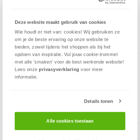
1,00
Uit het assortiment
Deze website maakt gebruik van cookies
ONTVANG 10 OVERWINNINGSPUNTEN
UIT HET ASSORTIMENT
Wie houdt er niet van: cookies! Wij gebruiken ze
om je de beste ervaring op onze website te
bieden, zowel tijdens het shoppen als bij het
opdoen van inspiratie. Vul jouw cookie-trommel
met alle 'smaken' voor de best werkende website​!
Minipuzzel met een afbeelding van de Disney Prinsessen in
Lees onze
privacyverklaring
voor meer
een prettig klein doosje. Past gemakkelijk in een rugzak en
informatie.
op de plank met speelgoed.
Details tonen
v.a. 4 jaar
Alle cookies toestaan