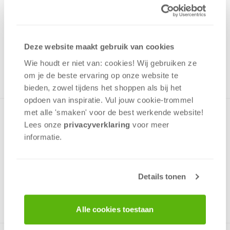
1,00
Uit het assortiment
Deze website maakt gebruik van cookies
ONTVANG 10 OVERWINNINGSPUNTEN
UIT HET ASSORTIMENT
Wie houdt er niet van: cookies! Wij gebruiken ze
om je de beste ervaring op onze website te
bieden, zowel tijdens het shoppen als bij het
opdoen van inspiratie. Vul jouw cookie-trommel
met alle 'smaken' voor de best werkende website​!
Minipuzzel met een afbeelding uit de Disney serie Winnie de
Lees onze
privacyverklaring
voor meer
Pooh in een prettig klein doosje die gemakkelijk past in een
informatie.
rugzak en op de plank met speelgoed.De Puzzel is zeer
kindvriendelijk!
Details tonen
v.a. 4 jaar
Alle cookies toestaan