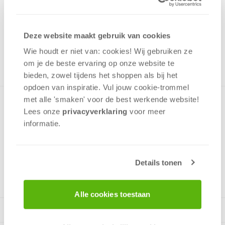
4,99
Uit het assortiment
Deze website maakt gebruik van cookies
ONTVANG 40 OVERWINNINGSPUNTEN
UIT HET ASSORTIMENT
Wie houdt er niet van: cookies! Wij gebruiken ze
om je de beste ervaring op onze website te
bieden, zowel tijdens het shoppen als bij het
opdoen van inspiratie. Vul jouw cookie-trommel
met alle 'smaken' voor de best werkende website​!
Puzzels met een leuke kleurrijke afbeelding van 3 beste
Lees onze
privacyverklaring
voor meer
vrienden, My Little Ponys, De puzzel is gemaakt van stevig
informatie.
karton en heeft 100 perfect gesneden stukjes.
Details tonen
v.a. 5 jaar
Alle cookies toestaan