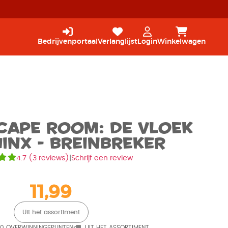
Bedrijvenportaal
Verlanglijst
Login
Winkelwagen
cape Room: De Vloek
inx - Breinbreker
4.7
(
3 reviews
)
|
Schrijf een review
11,99
Uit het assortiment
10 OVERWINNINGSPUNTEN
UIT HET ASSORTIMENT