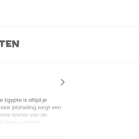
ten
Egypte is altijd je
maar plotseling zorgt een
heime kamer van de
r buiten vinden!
achtige amuletten
b je ook een mummie uit