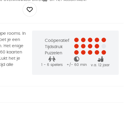
pe rooms. In
oet je een
Coöperatief
n. Het enige
Tijdsdruk
 60 kaarten
Puzzelen
ukt het je
jd alle
1 - 6
spelers
+/-
60
min
v.a. 12 jaar