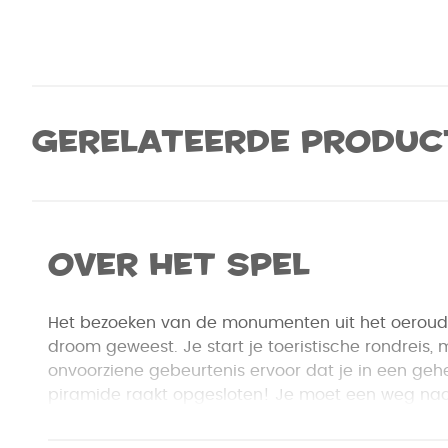
Gerelateerde produc
Over het spel
Het bezoeken van de monumenten uit het oeroude 
droom geweest. Je start je toeristische rondreis, 
onvoorziene gebeurtenis ervoor dat je in een ge
piramide raakt opgesloten! Je moet een weg naa
Gevaarlijke vallen, geheimzinnige raadsels en kr
blokkeren je weg. En alsof dat niet genoeg is, he