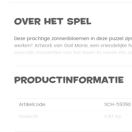
Over het spel
Deze prachtige zonnenbloemen in deze puzzel zij
werken! Artwork van Gail Marie, een vriendelijke 
speciale momenten van het leven te vieren die e
Productinformatie
Artikelcode
SCH-59390
Gewicht
0,82 kg
Merk
Schmidt