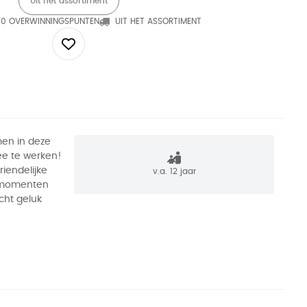
Uit het assortiment
70 OVERWINNINGSPUNTEN
UIT HET ASSORTIMENT
en in deze
ee te werken!
riendelijke
v.a. 12 jaar
e momenten
cht geluk