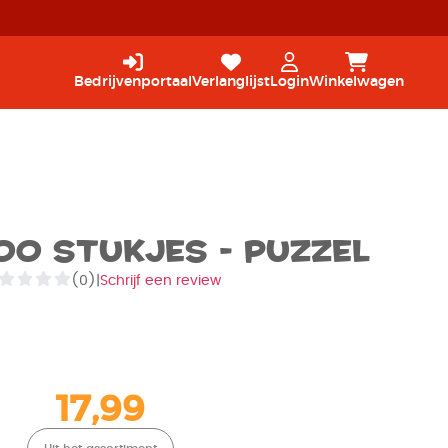
Bedrijvenportaal
Verlanglijst
Login
Winkelwagen
000 stukjes - Puzzel
(0)
|
Schrijf een review
17,99