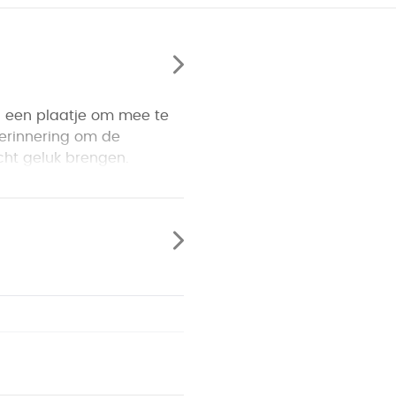
n een plaatje om mee te
herinnering om de
cht geluk brengen.