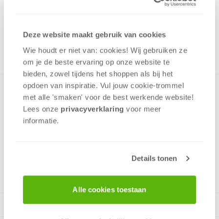
Uit het assortiment
ONTVANG 40 OVERWINNINGSPUNTEN
Deze website maakt gebruik van cookies
UIT HET ASSORTIMENT
Wie houdt er niet van: cookies! Wij gebruiken ze
om je de beste ervaring op onze website te
bieden, zowel tijdens het shoppen als bij het
opdoen van inspiratie. Vul jouw cookie-trommel
Een puzzel met een afbeelding waar je blij en vrolijk van
met alle 'smaken' voor de best werkende website​!
wordt, een schattige pup die rent door het gras.De puzzel is
Lees onze
privacyverklaring
voor meer
gemaaktvan stevig dik karton en heeft 100 stukjes die
informatie.
perfect passen.
Details tonen
v.a. 5 jaar
Alle cookies toestaan