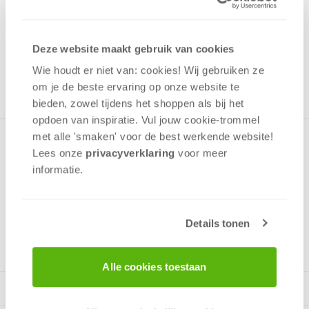
29,99
Uit het assortiment
Deze website maakt gebruik van cookies
ONTVANG 290 OVERWINNINGSPUNTEN
UIT HET ASSORTIMENT
Wie houdt er niet van: cookies! Wij gebruiken ze
om je de beste ervaring op onze website te
bieden, zowel tijdens het shoppen als bij het
opdoen van inspiratie. Vul jouw cookie-trommel
met alle 'smaken' voor de best werkende website​!
Hallo, ik ben BIFF.Ik heb 3 oren, zodat ik het meteen hoor als
Lees onze
privacyverklaring
voor meer
er stiekem zorgen opduiken. En dan, en dan...eet ik ze op
informatie.
voordat je er last van krijgt.
Details tonen
v.a. 8 jaar
Alle cookies toestaan