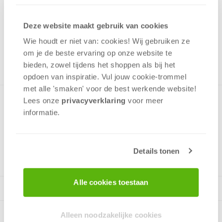
29,99
Uit het assortiment
Deze website maakt gebruik van cookies
ONTVANG 290 OVERWINNINGSPUNTEN
Wie houdt er niet van: cookies! Wij gebruiken ze
UIT HET ASSORTIMENT
om je de beste ervaring op onze website te
bieden, zowel tijdens het shoppen als bij het
opdoen van inspiratie. Vul jouw cookie-trommel
met alle 'smaken' voor de best werkende website​!
Lees onze
privacyverklaring
voor meer
Mijn naam is SCHNULLI.De anderen zeggen dat ik teveel eet.
informatie.
Maar dat is onzin! Ik voel me echt goeoeoed als ik vol en
rond ben.
Details tonen
Alle cookies toestaan
Alleen noodzakelijke cookies