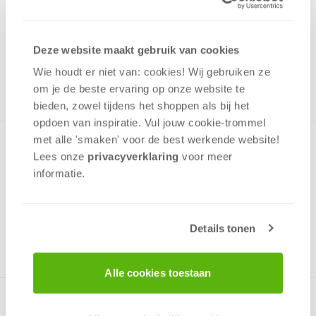
7,99
Uit het assortiment
Deze website maakt gebruik van cookies
ONTVANG 70 OVERWINNINGSPUNTEN
UIT HET ASSORTIMENT
Wie houdt er niet van: cookies! Wij gebruiken ze
om je de beste ervaring op onze website te
bieden, zowel tijdens het shoppen als bij het
opdoen van inspiratie. Vul jouw cookie-trommel
met alle 'smaken' voor de best werkende website​!
RUMPEL nu ook als sleutelhanger!Hi, mijn naam is RUMPEL.
Lees onze
privacyverklaring
voor meer
Zie je mijn 2 hoorns? Waar denk je dat die voor zijn? Precies,
informatie.
om al jouw zorgen weg te steken.
Details tonen
v.a. 3 jaar
Alle cookies toestaan