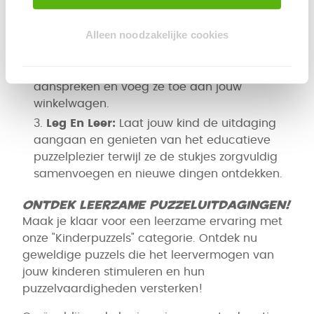
"Kinderpuzzels" categorie en ontdek een
kleurrijke verzameling van leerzame en
vermakelijke afbeeldingen om uit te kiezen.
Alleen noodzakelijke cookies
Kies Jouw Puzzels:
Selecteer de
kinderpuzzels met afbeeldingen die jouw kind
aanspreken en voeg ze toe aan jouw
winkelwagen.
Leg En Leer:
Laat jouw kind de uitdaging
aangaan en genieten van het educatieve
puzzelplezier terwijl ze de stukjes zorgvuldig
samenvoegen en nieuwe dingen ontdekken.
Ontdek Leerzame Puzzeluitdagingen!
Maak je klaar voor een leerzame ervaring met
onze "Kinderpuzzels" categorie. Ontdek nu
geweldige puzzels die het leervermogen van
jouw kinderen stimuleren en hun
puzzelvaardigheden versterken!