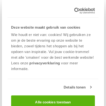
Waarom kiezen voor "Kinderpuzzels"
bij 999 Games?
Educatief Puzzelplezier:
Onze
"Kinderpuzzels" categorie biedt een
educatieve en gevarieerde selectie van
Deze website maakt gebruik van cookies
puzzels die kinderen uitnodigen om te leren
terwijl ze spelen. Ontdek puzzels met leuke
Wie houdt er niet van: cookies! Wij gebruiken ze
afbeeldingen en leerzame elementen die hun
om je de beste ervaring op onze website te
nieuwsgierigheid prikkelen.
bieden, zowel tijdens het shoppen als bij het
opdoen van inspiratie. Vul jouw cookie-trommel
Voor Alle Leeftijden:
Kinderpuzzels zijn
met alle 'smaken' voor de best werkende website​!
geschikt voor verschillende leeftijdsgroepen.
Lees onze
privacyverklaring
voor meer
Kies uit een diversiteit aan thema's en
informatie.
moeilijkheidsniveaus die aansluiten bij de
leeftijd en interesse van jouw kind.
Hoe Werkt Het?
Details tonen
Ontdek de geweldige kinderpuzzels:
Ontdek "Kinderpuzzels":
Verken onze
Alle cookies toestaan