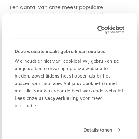
Een aantal van onze meest populaire
kaartspellen zijn Beverbende en LAMA.
Beverbende is echt een kaartspelletje voor het
hele gezin. Het is makkelijk te leren en heeft een
heel eenvoudige opzet. Tegelijkertijd heeft het
spel veel interactie. Elkaar plagen en
Deze website maakt gebruik van cookies
dwarszitten, een beetje geluk hebben en slim je
kaarten spelen, het hoort er allemaal bij en het
Wie houdt er niet van: cookies! Wij gebruiken ze
hele gezin kan meedoen.
om je de beste ervaring op onze website te
bieden, zowel tijdens het shoppen als bij het
Ook LAMA is een eenvoudig spel waar iedereen
opdoen van inspiratie. Vul jouw cookie-trommel
zo in kan stappen. Het devies van het spel is
met alle 'smaken' voor de best werkende website​!
"Leg Alle Minpunten Af". Door kaarten af te
Lees onze
privacyverklaring
voor meer
leggen moet je je hand leegspelen. Zolang je
informatie.
niet stopt, moet je kaarten erbij pakken als je
geen kaart af kunt leggen. Stop je op tijd, of
eindig je een ronde met een enorme berg van
Details tonen
14 minpunten?