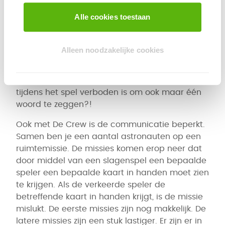
Voor de wat gevorderde spelers hebben we
Alle cookies toestaan
coöperatieve spellen als De Crew en Silencio.
Zonder dat je mag overleggen moet je met
Silencio ervoor zorgen dat je samen in een
Alleen noodzakelijke cookies
oplopende rij kaarten neerlegt. Elke kaart die je
neerlegt heeft een voordelig of een nadelig
effect. Maar hoe moet je samenwerken als
tijdens het spel verboden is om ook maar één
woord te zeggen?!
Ook met De Crew is de communicatie beperkt.
Samen ben je een aantal astronauten op een
ruimtemissie. De missies komen erop neer dat
door middel van een slagenspel een bepaalde
speler een bepaalde kaart in handen moet zien
te krijgen. Als de verkeerde speler de
betreffende kaart in handen krijgt, is de missie
mislukt. De eerste missies zijn nog makkelijk. De
latere missies zijn een stuk lastiger. Er zijn er in