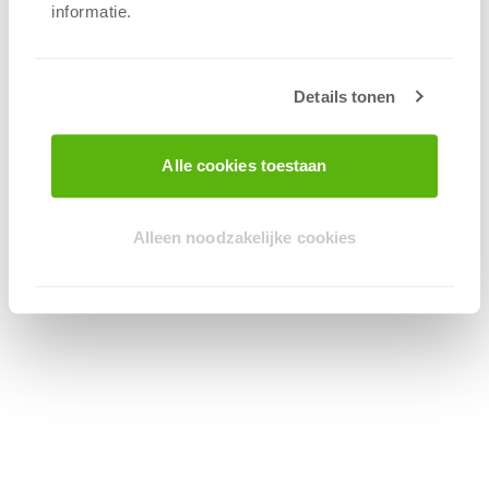
Deze categorie verzamelt de bordspellen die
informatie.
999 Games recent heeft uitgebracht. We vullen
de pagina doorlopend aan, dus je vindt hier
steeds de vers verschenen titels, vaak met
Details tonen
vernieuwende mechanieken, frisse
spelwerelden en strategische diepgang.
Alle cookies toestaan
Voor wie is deze categorie handig?
Deze pagina is je vaste plek als je graag als
eerste de nieuwste spellen op tafel hebt. Zoek
Alleen noodzakelijke cookies
je dat ene langverwachte spel of wil je juist iets
nieuws proberen dat net uit is, dan begin je
hier.