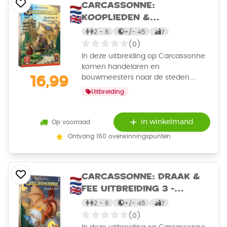
dwarsbomen!
Carcassonne:
Kooplieden &
Bouwmeesters
2 - 6
+/-
45
7
Uitbreiding 2 - Bordspel
(0)
In deze uitbreiding op Carcassonne
komen handelaren en
bouwmeesters naar de steden.
16,99
Verzamel de meeste handelswaren
Uitbreiding
van een type en zet je varken op de
weilanden om extra punten te
verdienen. De bouwmeester
in winkelmand
Op voorraad
versnelt bovendien de bouw van je
Ontvang 160 overwinningspunten
wegen en steden.
Carcassonne: Draak &
Fee Uitbreiding 3 -
Bordspel
2 - 6
+/-
45
7
(0)