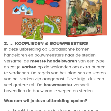
2.
🐷
Kooplieden & Bouwmeesters
In deze uitbreiding op Carcassonne komen
handelaren en bouwmeesters naar de steden.
Verzamel de
meeste handelswaren
van een type
en zet je
varken
op de weilanden om extra punten
te verdienen. De regels van het plaatsen en scoren
van het varken zijn aangepast. Deze krijgt dus een
veel grotere rol! De
bouwmeester
versnelt
bovendien de bouw van je wegen en steden.
Waarom wil je deze uitbreiding spelen?
Maakt bouwen aan je steden nog leuker en