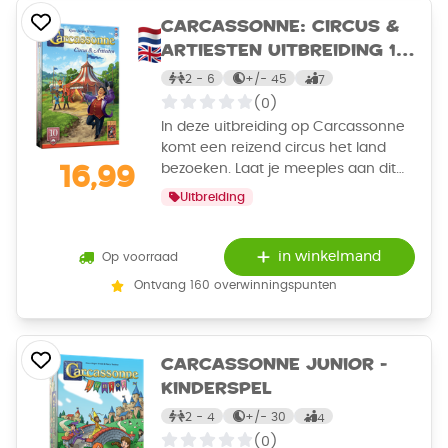
Carcassonne: Circus &
Artiesten Uitbreiding 10
- Bordspel
2 - 6
+/-
45
7
(0)
In deze uitbreiding op Carcassonne
komt een reizend circus het land
bezoeken. Laat je meeples aan dit
16,99
grote spektakel meedoen en vorm
Uitbreiding
een imposante piramide. Is de
circusdirectrice in de buurt, dan krijg
je nog meer punten.
in winkelmand
Op voorraad
Ontvang 160 overwinningspunten
Carcassonne Junior -
Kinderspel
2 - 4
+/-
30
4
(0)