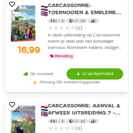
Carcassonne:
Toernooien & Emblemen
Uitbreiding 6 - Bordspel
2 - 6
+/-
45
7
(0)
In deze uitbreiding op Carcassonne
neem je deel aan het koninklijke
toernooi. Nomineer ridders, reizigers
16,99
en boeren in de grootste projecten
Uitbreiding
en ontvang de meeste prijzen. Als je
wint, wordt er ter ere van jou een
waardevol standbeeld met jouw
in winkelmand
Op voorraad
embleem opgericht.
Ontvang 160 overwinningspunten
Carcassonne: Aanval &
Afweer Uitbreiding 7 -
Bordspel
2 - 6
+/-
45
7
(0)