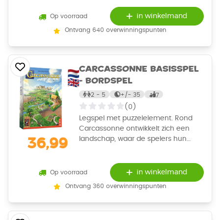
beginnende spelers en iedereen die
deze bestseller in al haar varianten
in winkelmand
Op voorraad
wil leren kennen. Bevat het nieuwe
Ontvang 640 overwinningspunten
artwork van de tegels, en geupdate
spelregelboekjes. Versie 2026!
Carcassonne Basisspel
- Bordspel
2 - 5
+/-
35
7
(0)
Legspel met puzzelelement. Rond
Carcassonne ontwikkelt zich een
landschap, waar de spelers hun
36,99
meeples inzetten om zoveel
mogelijk punten te halen. Meeples
scoren als een bezette weg, stad,
in winkelmand
Op voorraad
klooster of weiland wordt
Ontvang 360 overwinningspunten
afgebouwd. Zet ze echter niet te
snel in, want je hebt er maar weinig…
Bovendien kunnen anderen jou