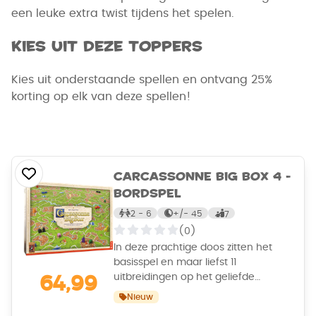
een leuke extra twist tijdens het spelen.
Kies uit deze toppers
Kies uit onderstaande spellen en ontvang 25%
korting op elk van deze spellen!
Carcassonne Big Box 4 -
Bordspel
2 - 6
+/-
45
7
(0)
In deze prachtige doos zitten het
basisspel en maar liefst 11
uitbreidingen op het geliefde
64,99
Carcassonne. Daardoor is oneindig
Nieuw
veel speelplezier gegarandeerd voor