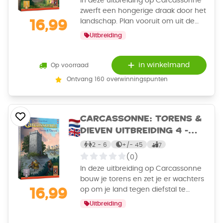
In deze uitbreiding op Carcassonne
zwerft een hongerige draak door het
landschap. Plan vooruit om uit de
16,99
buurt van de draak te blijven, roep
Uitbreiding
de fee op ter bescherming of
gebruik het magische portaal om
verloren gebieden terug te winnen.
in winkelmand
Op voorraad
Ontvang 160 overwinningspunten
Carcassonne: Torens &
Dieven Uitbreiding 4 -
Bordspel
2 - 6
+/-
45
7
(0)
In deze uitbreiding op Carcassonne
bouw je torens en zet je er wachters
op om je land tegen diefstal te
16,99
beschermen. Als jouw wachters de
Uitbreiding
dieven opmerken, krijg je punten als
beloning!