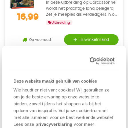
In deze uitbreiding op Carcassonne
wordt het prachtige land belegerd.
Zet je meeples als verdedigers in om
16,99
je fort te versterken en punten te
Uitbreiding
krijgen. Staan je muren namelijk niet
stevig, dan moet je wellicht een
project opgeven.
in winkelmand
Op voorraad
Ontvang 160 overwinningspunten
Carcassonne: Burchten
& Bruggen Uitbreiding 8
Deze website maakt gebruik van cookies
- Bordspel
2 - 6
+/-
45
7
Wie houdt er niet van: cookies! Wij gebruiken ze
(0)
om je de beste ervaring op onze website te
In deze uitbreiding op Carcassonne
bieden, zowel tijdens het shoppen als bij het
vormen nieuwe gebouwen het
opdoen van inspiratie. Vul jouw cookie-trommel
gebied. Slim geplaatste bruggen
16,99
met alle 'smaken' voor de best werkende website​!
verbeteren je wegen, ridders worden
Uitbreiding
door jonkvrouwen in burchten het
Lees onze
privacyverklaring
voor meer