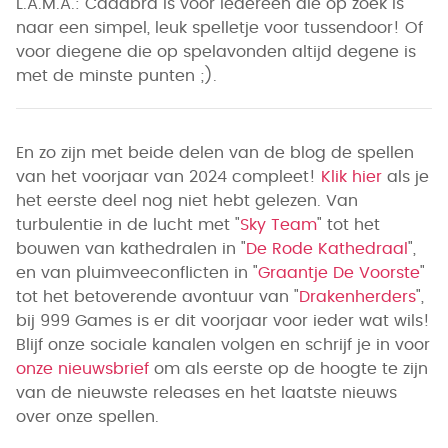
L.A.M.A.: Cadabra is voor iedereen die op zoek is
naar een simpel, leuk spelletje voor tussendoor! Of
voor diegene die op spelavonden altijd degene is
met de minste punten ;).
En zo zijn met beide delen van de blog de spellen
van het voorjaar van 2024 compleet!
Klik hier
als je
het eerste deel nog niet hebt gelezen. Van
turbulentie in de lucht met "
Sky Team
" tot het
bouwen van kathedralen in "
De Rode Kathedraal
",
en van pluimveeconflicten in "
Graantje De Voorste
"
tot het betoverende avontuur van "
Drakenherders
",
bij 999 Games is er dit voorjaar voor ieder wat wils!
Blijf onze sociale kanalen volgen en schrijf je in voor
onze nieuwsbrief
om als eerste op de hoogte te zijn
van de nieuwste releases en het laatste nieuws
over onze spellen.