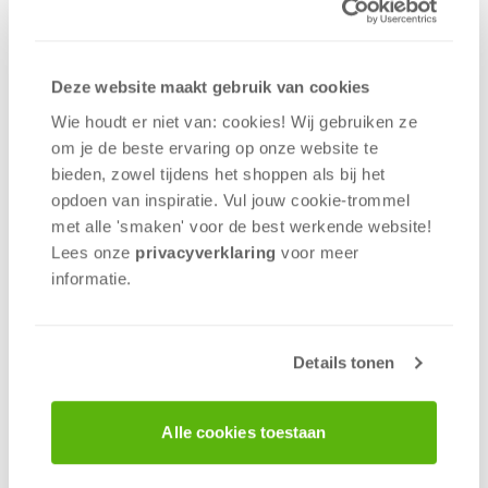
die alleen naar een hok gaan, krijgen niets, maar
als er pluimvee in het gekozen hok aanwezig is,
worden alle vogels opgegeten! Als meerdere
Deze website maakt gebruik van cookies
vossen naar hetzelfde hok gaan, moeten ze
Wie houdt er niet van: cookies! Wij gebruiken ze
dobbelen, want vossen delen niets!
om je de beste ervaring op onze website te
De speler met de meeste punten, verzameld uit
bieden, zowel tijdens het shoppen als bij het
graankorrels en pluimveekaarten, is de winnaar! Dit
opdoen van inspiratie. Vul jouw cookie-trommel
blufspelletje is eenvoudig te leren en dus leuk voor
met alle 'smaken' voor de best werkende website​!
het hele gezin!
Lees onze
privacyverklaring
voor meer
informatie.
📩
Wil je een mail ontvangen als deze spellen op
voorraad zijn? Druk dan
op de productpagina
op
'Informeer mij als dit product op voorraad is'.
Details tonen
Alle cookies toestaan