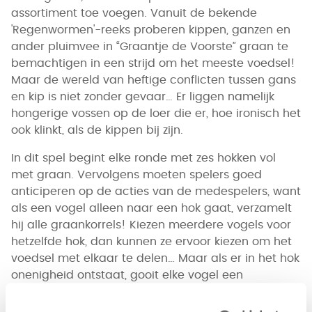
assortiment toe voegen. Vanuit de bekende
'Regenwormen'-reeks proberen kippen, ganzen en
ander pluimvee in “Graantje de Voorste” graan te
bemachtigen in een strijd om het meeste voedsel!
Maar de wereld van heftige conflicten tussen gans
en kip is niet zonder gevaar… Er liggen namelijk
hongerige vossen op de loer die er, hoe ironisch het
ook klinkt, als de kippen bij zijn.
In dit spel begint elke ronde met zes hokken vol
met graan. Vervolgens moeten spelers goed
anticiperen op de acties van de medespelers, want
als een vogel alleen naar een hok gaat, verzamelt
hij alle graankorrels! Kiezen meerdere vogels voor
hetzelfde hok, dan kunnen ze ervoor kiezen om het
voedsel met elkaar te delen… Maar als er in het hok
onenigheid ontstaat, gooit elke vogel een
dobbelsteen en gaat de vogel met het hoogste
resultaat er met alle graankorrels vandoor! Vossen