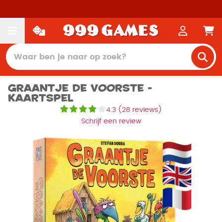
Graantje de Voorste -
Kaartspel
4.3
(
28 reviews
)
Schrijf een review