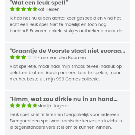
"Wat een leuk spel!"
het verdelen ervan of zelfs het vechten erom. Dit
EAN Code
8720289477936
Raf Helsen
blufspelletje is eenvoudig te leren en dus leuk voor
Jaar van Uitgifte
2001
het hele gezin!
Ik heb het nu al een aantal keer gespeeld en vind het
echt een leuk spel. Niet te moeilijk en toch nog
boeiend! Er waren enkele stukjes ontbrekend maar de
Hoe speel je Graantje de Voorste?
klantendienst heeft dit SUPER snel en vriendelijk
Elke ronde worden zes hokken met graan gevuld.
opgelost. Heel tevreden klant!
Iedere speler kiest dan een kaart uit zijn hand en
"Graantje de Voorste staat niet vooraan
legt die gedekt voor zich neer. De kleur van de
in mijn spellenkast"
Frank van den Boomen
kaart bepaalt naar welk hok het pluimvee of de vos
Vlot spelletje, maar naar mijn smaak teveel nadruk op
gaat. Het getal op de kaart geeft de
geluk en bluffen. Aardig om een keer te spelen, maar
puntenwaarde van het dier aan. Die is van belang
niet het beste uit mijn 999 Games collectie.
als meerdere vogels naar hetzelfde hok gaan of als
een vos zo’n beest te pakken krijgt.
Een vogel die in zijn eentje naar een hok gaat, pikt
"Hmm, wat zou dirkie nu in zn hand
alle graankorrels weg. Bij meerdere vogels kunnen
hebben..."
Martijn Ungerer
ze de boel met elkaar delen, maar als er eentje is
Leuk spel, snel te leren en toegankelijk voor iedereen.
die dat verdelen maar niks vindt, gooien ze
Evengoed een spel waar tactische keuzes en inzicht in
allemaal met een dobbelsteen en tellen ze het
je tegenstanders vereist is om te kunnen winnen.
resultaat bij hun puntenwaarde op. Wie het