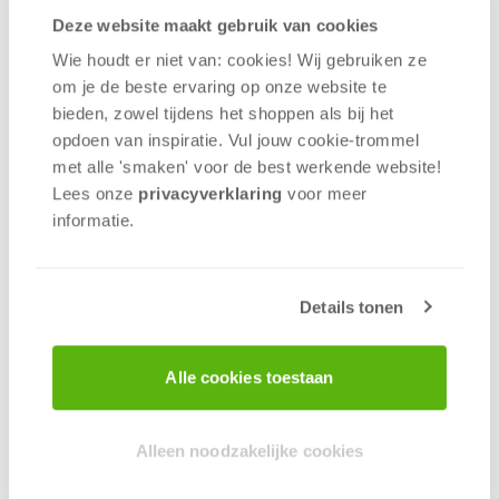
Deze website maakt gebruik van cookies
In de eenvoud en toegankelijkheid van Saboteur
Wie houdt er niet van: cookies! Wij gebruiken ze
schuilt de kracht. Over de balans is dan ook zeker
om je de beste ervaring op onze website te
goed nagedacht. Het is lastig om de Saboteur te
bieden, zowel tijdens het shoppen als bij het
zijn, maar niet onmogelijk. De uitdaging voor de
opdoen van inspiratie. Vul jouw cookie-trommel
Saboteur is echter afhankelijk van het aantal
met alle 'smaken' voor de best werkende website​!
spelers dat meedoet. Voor de casual gamer is dit
Lees onze
privacyverklaring
voor meer
geen probleem, maar de meer ervaren dwergen
informatie.
(je herkent ze aan hun extra lange baard) willen
dit 'probleem' graag oplossen.
Details tonen
Die oplossing kwam er in 2011 met de uitbreiding op
Saboteur. Dacht je dat de goudmijn uit het
basisspel al een sociaal wespennest was, dan
Alle cookies toestaan
moet je de Uitbreiding eens zien. Met nieuwe rollen
als de chef, de profiteur en de geoloog worden de
kaarten opnieuw geschud en zijn er tal van nieuwe
Alleen noodzakelijke cookies
winkansen bijgekomen. Bovendien is er iets
gebeurd in de de goudzoekersgemeenschap dat