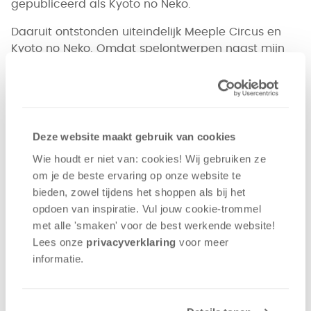
gepubliceerd als Kyoto no Neko.
Daaruit ontstonden uiteindelijk Meeple Circus en
Kyoto no Neko. Omdat spelontwerpen naast mijn
fulltime baan een hobby is, verdween Thesauros
een tijdje in de kast. Pas in 2017 pakte ik het project
weer op, ditmaal met een nieuwe groep testers in
India die frisse inzichten gaven.
Deze website maakt gebruik van cookies
Wie houdt er niet van: cookies! Wij gebruiken ze
om je de beste ervaring op onze website te
bieden, zowel tijdens het shoppen als bij het
opdoen van inspiratie. Vul jouw cookie-trommel
met alle 'smaken' voor de best werkende website​!
Lees onze
privacyverklaring
voor meer
informatie.