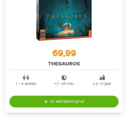
69,99
Thesauros
1 - 4
spelers
+/-
45
min
v.a. 14 jaar
in winkelmand