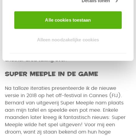
Details tonen
2017-prototype... nieuwe vrienden suggereerden
subtiel dat mijn prototype kleur miste
Alle cookies toestaan
In the new version of the prototype, I introduced a
new type of action: selling the treasures found at
sea to a museum. This addition addressed a flaw
Alleen noodzakelijke cookies
in the previous version where certain game areas
lost interest towards the end of the game without
another area taking over.
Super Meeple in de game
Na talloze iteraties presenteerde ik de nieuwe
versie in 2018 op het off-festival in Cannes (FIJ).
Bernard van uitgeverij Super Meeple nam plaats
aan mijn tafel en speelde een pot mee. Enkele
maanden later kreeg ik fantastisch nieuws: Super
Meeple wilde het spel uitgeven! Voor mij een
droom, want zij staan bekend om hun hoge