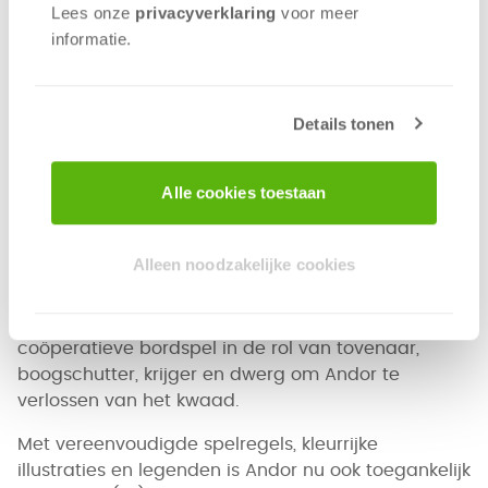
Lees onze
privacyverklaring
voor meer
informatie.
Details tonen
Alle cookies toestaan
Inka & Markus Brand ontwierpen deze
Alleen noodzakelijke cookies
toegankelijkere versie van de Legenden van Andor
speciaal voor Jonge Helden. Net als bij zijn ‘grote
broer’
De Legenden van Andor
kruipen spelers in dit
coöperatieve bordspel in de rol van tovenaar,
boogschutter, krijger en dwerg om Andor te
verlossen van het kwaad.
Met vereenvoudigde spelregels, kleurrijke
illustraties en legenden is Andor nu ook toegankelijk