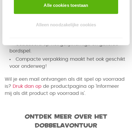
Alle cookies toestaan
Vanaf 10 jaar | 2-4 spelers | 45 minuten
Waarom wil je dit spelen?
Alleen noodzakelijke cookies
Het roll & explore-genre is een leuke en unieke
twist op roll & write-spellen.
Gebaseerd op het gelijknamige en geliefde
bordspel.
Compacte verpakking maakt het ook geschikt
voor onderweg!
Wil je een mail ontvangen als dit spel op voorraad
is?
Druk dan op
de productpagina op 'Informeer
mij als dit product op voorraad is'.
Ontdek meer over het
Dobbelavontuur