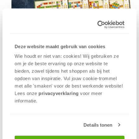
Diep in de dichte jungle van Zuid-Amerika ligt El
Deze website maakt gebruik van cookies
Dorado, de stad van goud. Met een
gespecialiseerd team tracht je het oerwoud te
Wie houdt er niet van: cookies! Wij gebruiken ze
temmen, het vertrouwen van de inheemse
om je de beste ervaring op onze website te
bevolking te winnen en deze verloren stad te
bieden, zowel tijdens het shoppen als bij het
vinden. In dit roll & explore-spel moet je het pad
opdoen van inspiratie. Vul jouw cookie-trommel
naar de overwinning slim bewandelen door de
met alle 'smaken' voor de best werkende website​!
juiste dobbelstenen te kiezen. Aan de hand van vier
Lees onze
privacyverklaring
voor meer
expedities, allemaal met een eigen speelvel en
informatie.
verhaal, race je tegen je medespelers om de winst.
Spannend, avontuurlijk en bovenal superleuk; met
deze dobbeleditie van het bekende bordspel
Details tonen
ontrafel je de geheimen van El Dorado als nooit
tevoren!