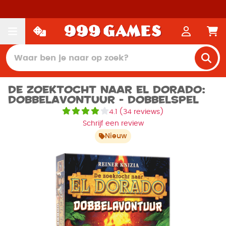
De Zoektocht naar El Dorado:
Dobbelavontuur - Dobbelspel
4.1
(
34 reviews
)
Schrijf een review
Nieuw