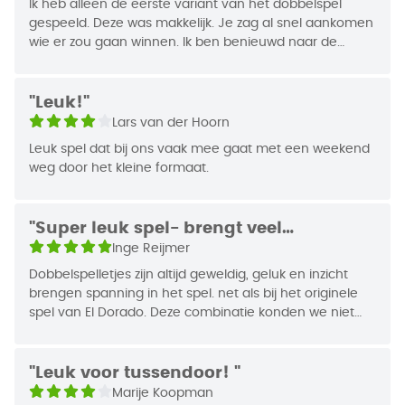
Jaar van Uitgifte
2025
• Gebaseerd op het gelijknamige en geliefde
Ik heb alleen de eerste variant van het dobbelspel
bordspel.
gespeeld. Deze was makkelijk. Je zag al snel aankomen
wie er zou gaan winnen. Ik ben benieuwd naar de
• Compacte verpakking maakt het ook geschikt
moeilijkere varianten.
voor onderweg!
"Leuk!"
Wie speelt er De Zoektocht naar El Dorado:
Lars van der Hoorn
Dobbelavontuur?
Leuk spel dat bij ons vaak mee gaat met een weekend
Al jaren strijden jong en oud om als eerste El
weg door het kleine formaat.
Dorado te bereiken en met dit dobbelavontuur
wordt de wedstrijd nog compacter, avontuurlijker,
maar zeker niet minder leuk gemaakt! Wil je jouw
"Super leuk spel- brengt veel
spel het liefst overal mee naartoe nemen, of hou jij
gezelligheid"
Inge Reijmer
van dobbelspellen waarin je tactische keuzes moet
Dobbelspelletjes zijn altijd geweldig, geluk en inzicht
maken? Heb jij een hart voor avontuur en mysterie
brengen spanning in het spel. net als bij het originele
en wil je alles te weten komen over de ware
spel van El Dorado. Deze combinatie konden we niet
ontdekking van El Dorado? Wat jouw motivatie ook
laten liggen. Ontzettend leuk spel met genoeg
is, dit dobbelavontuur maakt van elk speelmoment
uitdaging voor jong en oud. De eerste dag hadden wij
een nieuwe belevenis!
al meerdere keren het spel gespeeld
"Leuk voor tussendoor! "
Marije Koopman