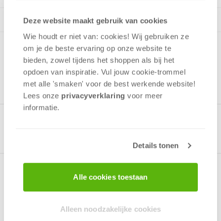
Deze website maakt gebruik van cookies
Wie houdt er niet van: cookies! Wij gebruiken ze
om je de beste ervaring op onze website te
bieden, zowel tijdens het shoppen als bij het
opdoen van inspiratie. Vul jouw cookie-trommel
met alle 'smaken' voor de best werkende website​!
Lees onze
privacyverklaring
voor meer
informatie.
Gerelateerde producten
Details tonen
Alle cookies toestaan
Over het spel
Dobbel en zoek het snelste pad door de jungle
Alleen noodzakelijke cookies
om als eerste El Dorado te vinden!