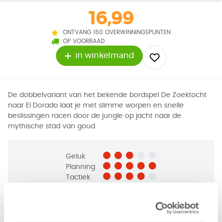
16,99
ONTVANG 160 OVERWINNINGSPUNTEN
OP VOORRAAD
in winkelmand
De dobbelvariant van het bekende bordspel De Zoektocht
naar El Dorado laat je met slimme worpen en snelle
beslissingen racen door de jungle op jacht naar de
mythische stad van goud.
Geluk
Planning
Tactiek
2 - 4
spelers
+/-
45
min
v.a. 10 jaar