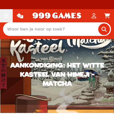
Aankondiging: Het Witte
Kasteel van Himeji -
Matcha