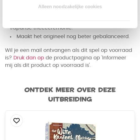
Extra acties en nieuwe invloedsopties voor een
Alleen noodzakelijke cookies
nog diepere spelervaring.
Prachtig geïllustreerd en gebaseerd op de
Japanse theeceremonie.
Maakt het origineel nog beter gebalanceerd.
Wil je een mail ontvangen als dit spel op voorraad
is?
Druk dan op
de productpagina op 'Informeer
mij als dit product op voorraad is'.
Ontdek meer over deze
uitbreiding