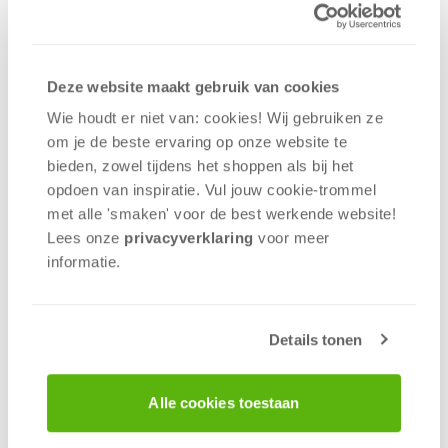
Deze website maakt gebruik van cookies
Het Witte Kasteel van Himeji: Matcha is een
Wie houdt er niet van: cookies! Wij gebruiken ze
verdiepende uitbreiding op het populaire bordspel
om je de beste ervaring op onze website te
Het Witte Kasteel van Himeji. In deze uitbreiding
bieden, zowel tijdens het shoppen als bij het
draait alles om invloed, traditie en de kunst van de
opdoen van inspiratie. Vul jouw cookie-trommel
Japanse theeceremonie. Beïnvloed de machtige
met alle 'smaken' voor de best werkende website​!
figuren van het hof en vergroot jouw prestige door
Lees onze
privacyverklaring
voor meer
geisha’s en theekloppers (chasen) strategisch te
informatie.
gebruiken. Matcha introduceert een nieuwe locatie,
nieuwe clanleden en een extra actie per ronde om
je een nog diepere en beter gebalanceerde
Details tonen
spelervaring te bieden!
Vanaf 12 jaar | 1-4 spelers | 100 minuten
Alle cookies toestaan
Waarom wil je dit spelen?