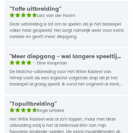
nog diepere spelervaring.
Auteur
Cendrero
"Toffe uitbreiding"
• Prachtig geïllustreerd en gebaseerd op de
Lars van der Hoorn
Japanse theeceremonie.
EAN Code
8721184281130
• Maakt het origineel nog beter gebalanceerd.
Deze uitbreiding is tof om te spelen als je het basisspel
Jaar van
vaker hebt gespeeld. Het zorgt namelijk weer voor extra
2025
variatie en geeft meer diepgang.
Uitgifte
Wie speelt er Het Witte Kasteel: Matcha?
Het Witte Kasteel van Himeji is perfect voor
"Meer diepgang - wel langere speeltijd
strategische denkers en liefhebbers van de
"
Eline Koopman
Japanse cultuur. De uitbreiding brengt diepgang
De Matcha-uitbreiding voor Het Witte Kasteel van
aan de hand van nieuwe uitdagingen en tactische
Himeji voelt als een logische volgende stap als je het
mogelijkheden. De toevoeging van een extra actie
basisspel al graag speelt. Ik vond het origineel al sterk,
geeft spelers meer ruimte om een goede strategie
maar met Matcha krijg je net wat meer ruimte om je
te ontwikkelen en maakt Matcha een must-have
eigen strategie te volgen. De extra acties en nieuwe
voor fans van het origineel.
mogelijkheden zorgen ervoor dat je minder vastzit en
"Topuitbreiding"
meer verschillende manieren hebt om punten te
Regis Lefebre
scoren.
Hoe speel je Het Witte Kasteel van Himeji:
Het Witte Kasteel was al zo'n topper, maar met deze
Wel merk je dat het spel hierdoor iets voller en minder
Matcha?
uitbreiding erbij is het al helemaal één van mijn
strak wordt dan het basisspel, het speelt net wat langer.
Voeg tijdens de standaard voorbereiding de
favoriete strategie-spellen. De extra mogelijkheden die