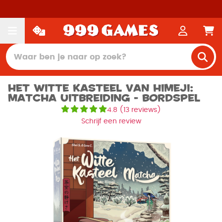
Het Witte Kasteel van Himeji:
Matcha Uitbreiding - Bordspel
4.8
(
13 reviews
)
Schrijf een review