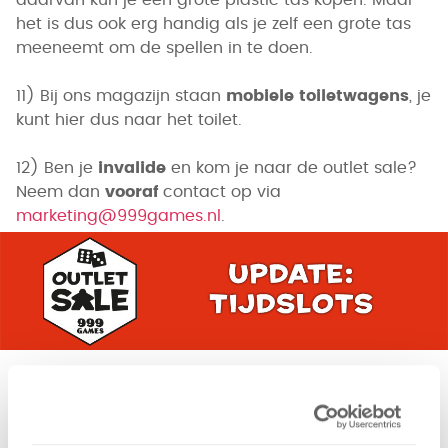
het is dus ook erg handig als je zelf een grote tas
meeneemt om de spellen in te doen.
11) Bij ons magazijn staan
mobiele toiletwagens
, je
kunt hier dus naar het toilet.
12) Ben je
invalide
en kom je naar de outlet sale?
Neem dan
vooraf
contact op via
marketing@999games.nl
.
UPDATE: 7-11-2022
Vanwege de grote belangstelling voor de vorige