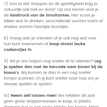
7) Van al dat shoppen en de gezelligheid krijg je
natuurlijk ook trek en dorst! Op ons terrein vind je
de
foodtruck van de Smultantes.
Hier scoor je
lekker wat te drinken, verschillende soorten tosti’s of
andere soorten heerlijke broodjes.
8) Vraag aan je vrienden of je ook nog wat voor
hun kunt meenemen of
koop alvast leuke
cadeautjes in
.
9) Wil je ons helpen nog sneller af te rekenen?
Leg
je spellen dan met de barcode naar boven bij de
kassa’s
. Wij kunnen ze dan in een nog sneller
tempo scannen. En jij kunt sneller naar huis om je
nieuwe spellen te spelen!
10)
Neem zelf tassen mee!
We hebben dit jaar
geen grote shopperstassen te koop, in plaats
daarvan kun je een grote plastic tas kopen. Maar