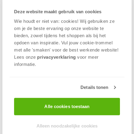
outletsale hebben we ervoor gekozen om deze
outletsale te werken met
tijdslots
. Door de tijdslots
Deze website maakt gebruik van cookies
kunnen we de drukte beter regelen en krijgt
Wie houdt er niet van: cookies! Wij gebruiken ze
iedereen de kans om de leukste aanbiedingen te
om je de beste ervaring op onze website te
scoren! De koopjes zullen zondagochtend
bieden, zowel tijdens het shoppen als bij het
aangevuld worden, je loopt dus niets mis als je
opdoen van inspiratie. Vul jouw cookie-trommel
zondag komt.
De plekken per tijdslot zijn beperkt,
met alle 'smaken' voor de best werkende website​!
dus wees op tijd!
Lees onze
privacyverklaring
voor meer
Hoe werkt het?
informatie.
1) Kies hieronder een tijd en schrijf jezelf +
maximaal drie anderen in voor het tijdslot. Kies de
Details tonen
tijd waarin je verwacht aanwezig te zijn op de
aangewezen parkeerplaats (Almeerderstrand).
Wees er snel bij, want het
aantal plekken per
Alle cookies toestaan
tijdslot is beperkt
!
2) Je ontvangt een bevestigingsmail vanuit Google
Alleen noodzakelijke cookies
Forms. Bewaar deze goed, want die heb je later