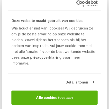
dinsdag 28 april 2026
Feya's Swamp aangekondigd
Deze website maakt gebruik van cookies
Wie houdt er niet van: cookies! Wij gebruiken ze
om je de beste ervaring op onze website te
bieden, zowel tijdens het shoppen als bij het
opdoen van inspiratie. Vul jouw cookie-trommel
met alle 'smaken' voor de best werkende website​!
Lees onze
privacyverklaring
voor meer
informatie.
Details tonen
donderdag 16 april 2026
Duik nog dieper in Finspan!
Alle cookies toestaan