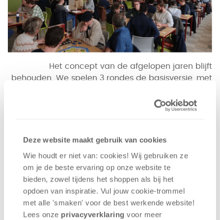
Het concept van de afgelopen jaren blijft
behouden. We spelen 3 rondes de basisversie, met
4 aan tafel en volgens het Zwitsers systeem. Dat wil
zeggen zat top 4 van het klassement samen aan
tafel komt, dan 5 tot 8, enz. Loting bepaald de
eerste ronde. Na 3 rondes zal de top 4 strijden om
de titel aan de finaletafel, waarbij de leider van het
Deze website maakt gebruik van cookies
klassement als eerste mag kiezen op welke positie
Wie houdt er niet van: cookies! Wij gebruiken ze
hij wil zitten aan het bord. Ook hier wordt het
om je de beste ervaring op onze website te
basisspel gespeeld.
bieden, zowel tijdens het shoppen als bij het
opdoen van inspiratie. Vul jouw cookie-trommel
Het geroezemoes van onderhandelingen en
met alle 'smaken' voor de best werkende website​!
overvallen neemt de zaal over. Wie heeft een
Lees onze
privacyverklaring
voor meer
steen? Ik geef je er een schaap voor. Nou, daar wil