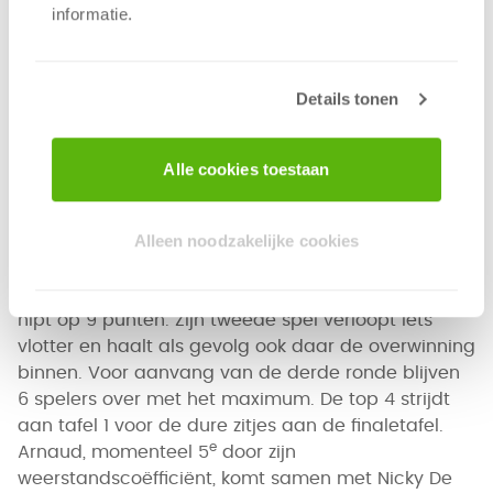
informatie.
ik wel nog iets bij! … Aaargh, wanneer komt die 9
eindelijk? …
Haha, 7! Neeee, niet mijn hout! … Heeft echt
Details tonen
niemand steen? … Pas op! Hij heeft wel veel
verborgen kaartjes liggen hé. … Monopoly! Ik wil
alle erts! Grrrr! … Nog steeds niemand steen???
Alle cookies toestaan
Regerend kampioen Arnaud Bourda moet meteen
Alleen noodzakelijke cookies
een pittige strijd leveren aan zijn eerste tafel, maar
haalt toch zijn eerste winst van de dag binnen.
Mede-kolonisten Pepijn en Koen stranden beiden
nipt op 9 punten. Zijn tweede spel verloopt iets
vlotter en haalt als gevolg ook daar de overwinning
binnen. Voor aanvang van de derde ronde blijven
6 spelers over met het maximum. De top 4 strijdt
aan tafel 1 voor de dure zitjes aan de finaletafel.
e
Arnaud, momenteel 5
door zijn
weerstandscoëfficiënt, komt samen met Nicky De