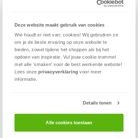
6,99
Uit het assortiment
Deze website maakt gebruik van cookies
ONTVANG 60 OVERWINNINGSPUNTEN
UIT HET ASSORTIMENT
Wie houdt er niet van: cookies! Wij gebruiken ze
om je de beste ervaring op onze website te
bieden, zowel tijdens het shoppen als bij het
opdoen van inspiratie. Vul jouw cookie-trommel
Driedubbel plezier! Niet één, maar twee puzzels in een doos
met alle 'smaken' voor de best werkende website​!
en ook nog 24 memorycards met afbeeldingen van Mickey
Lees onze
privacyverklaring
voor meer
Mouse en zijn vrienden.De puzzels hebben verschillende
informatie.
afmetingen en een verschillend aantal stukjes.
Details tonen
v.a. 3 jaar
Alle cookies toestaan