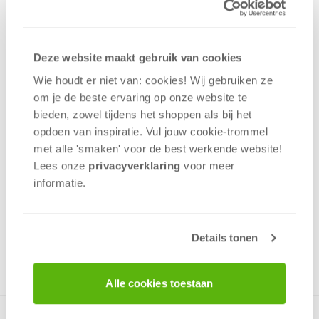
6,99
Uit het assortiment
Deze website maakt gebruik van cookies
ONTVANG 60 OVERWINNINGSPUNTEN
UIT HET ASSORTIMENT
Wie houdt er niet van: cookies! Wij gebruiken ze
om je de beste ervaring op onze website te
bieden, zowel tijdens het shoppen als bij het
opdoen van inspiratie. Vul jouw cookie-trommel
Driedubbel plezier! Niet één, maar twee puzzels in een doos
met alle 'smaken' voor de best werkende website​!
en ook nog 24 memorycards met afbeeldingen van Minnie
Lees onze
privacyverklaring
voor meer
Mouse.De puzzels hebben verschillende afmetingen en een
informatie.
verschillend aantal stukjes.
Details tonen
v.a. 3 jaar
Alle cookies toestaan