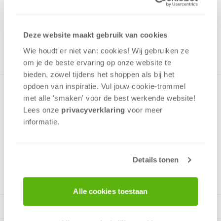
Uit het assortiment
ONTVANG 60 OVERWINNINGSPUNTEN
Deze website maakt gebruik van cookies
UIT HET ASSORTIMENT
Wie houdt er niet van: cookies! Wij gebruiken ze
om je de beste ervaring op onze website te
bieden, zowel tijdens het shoppen als bij het
opdoen van inspiratie. Vul jouw cookie-trommel
Drie dubbel puzzelplezier! Niet één, niet twee, maar drie
met alle 'smaken' voor de best werkende website​!
puzzels met afbeeldingen van Peppa Pig en haar familie in
Lees onze
privacyverklaring
voor meer
een doos! Het diverse aantal puzzelstukjes maakt het
informatie.
puzzelen leuk voor zowel jongere als oudere kinderen.
Details tonen
v.a. 3 jaar
Alle cookies toestaan