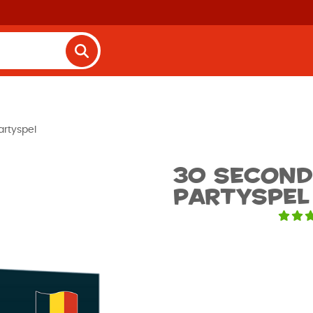
artyspel
30 Seconds
Partyspel