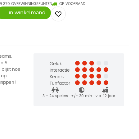
 370 OVERWINNINGSPUNTEN
OP VOORRAAD
in winkelmand
teams.
en 5
Geluk
blijkt hoe
Interactie
t op
Kennis
grippen!
Funfactor
3 - 24
spelers
+/-
30
min
v.a. 12 jaar