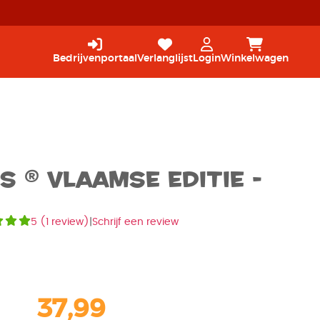
Bedrijvenportaal
Verlanglijst
Login
Winkelwagen
 ® Vlaamse Editie -
5
(
1 review
)
|
Schrijf een review
37,99