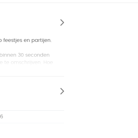
feestjes en partijen.
t binnen 30 seconden
e te omschrijven. Hoe
lbord vooruit mag. Een
engen. Bereikt jouw team
ren toespitsen. Daardoor
!
06