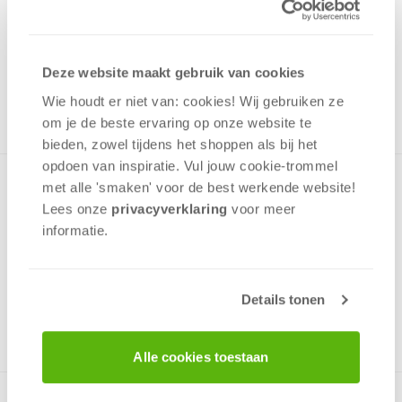
7,50
Uit het assortiment
Deze website maakt gebruik van cookies
ONTVANG 70 OVERWINNINGSPUNTEN
UIT HET ASSORTIMENT
Wie houdt er niet van: cookies! Wij gebruiken ze
om je de beste ervaring op onze website te
bieden, zowel tijdens het shoppen als bij het
opdoen van inspiratie. Vul jouw cookie-trommel
Heel veel puzzel plezier in een doos! Vier puzzels van
met alle 'smaken' voor de best werkende website​!
verschillend formaat met verschillende aantallen stukjes in
Lees onze
privacyverklaring
voor meer
een doos. Deze puzzels hebben leuke afbeeldingen van
informatie.
Blaze en de Monsterwielen.
Details tonen
v.a. 4 jaar
Alle cookies toestaan