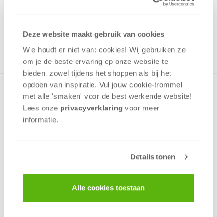
Uit het assortiment
ONTVANG 70 OVERWINNINGSPUNTEN
Deze website maakt gebruik van cookies
UIT HET ASSORTIMENT
Wie houdt er niet van: cookies! Wij gebruiken ze
om je de beste ervaring op onze website te
bieden, zowel tijdens het shoppen als bij het
opdoen van inspiratie. Vul jouw cookie-trommel
Heel veel puzzel plezier in een doos! Vier puzzels van
met alle 'smaken' voor de best werkende website​!
verschillend formaat met verschillende aantallen stukjes in
Lees onze
privacyverklaring
voor meer
een doos. Deze puzzel heeft leuke afbeeldingen van Disney
informatie.
Cars.
Details tonen
v.a. 4 jaar
Alle cookies toestaan