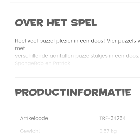
Over het spel
Heel veel puzzel plezier in een doos! Vier puzzels
met
verschillende aantallen puzzelstukjes in een doos
SpongeBob en Patrick.
Productinformatie
Artikelcode
TRE-34264
Gewicht
0,57 kg