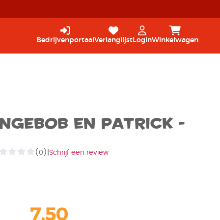
Bedrijvenportaal
Verlanglijst
Login
Winkelwagen
pongeBob en Patrick -
(0)
|
Schrijf een review
7,50