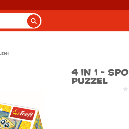
uzzel
4 in 1 - S
Puzzel