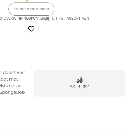
Uit het assortiment
0 OVERWINNINGSPUNTEN
UIT HET ASSORTIMENT
n doos! Vier
maat met
lstukjes in
v.a. 4 jaar
n SpongeBob