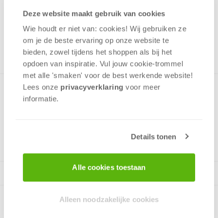
Deze website maakt gebruik van cookies
Uit het assortiment
Wie houdt er niet van: cookies! Wij gebruiken ze
ONTVANG 70 OVERWINNINGSPUNTEN
UIT HET ASSORTIMENT
om je de beste ervaring op onze website te
bieden, zowel tijdens het shoppen als bij het
opdoen van inspiratie. Vul jouw cookie-trommel
met alle 'smaken' voor de best werkende website​!
Lees onze
privacyverklaring
voor meer
Vier leuke puzzels met afbeeldingen van Frozen.
informatie.
v.a. 4 jaar
Details tonen
Alle cookies toestaan
Alleen noodzakelijke cookies