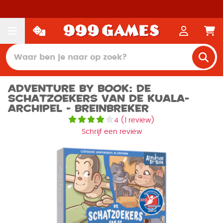
Adventure By Book: De
Schatzoekers van de Kuala-
archipel - Breinbreker
4
(
1 review
)
Schrijf een review