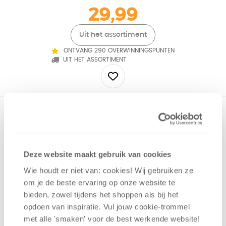
29,99
Uit het assortiment
ONTVANG 290 OVERWINNINGSPUNTEN
UIT HET ASSORTIMENT
Ga op schattenjacht in dit innovatieve avonturenspel in
stripvorm. Alle spelers kiezen een karakter, krijgen hun eigen
unieke stripboek en werken samen om alle schatten van
Kuala op te sporen. Jullie keuzes, jullie verhaal!
Deze website maakt gebruik van cookies
Wie houdt er niet van: cookies! Wij gebruiken ze
Avontuur
om je de beste ervaring op onze website te
peratief
bieden, zowel tijdens het shoppen als bij het
Interactie
opdoen van inspiratie. Vul jouw cookie-trommel
met alle 'smaken' voor de best werkende website​!
1 - 4
spelers
+/-
45
min
v.a. 7 jaar