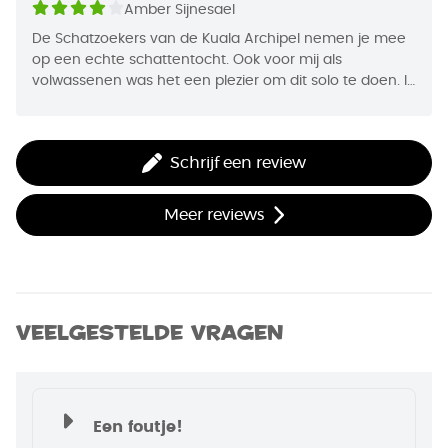
een boekvorm!"
Amber Sijnesael
Jaar van Uitgifte
2019
De Schatzoekers van de Kuala Archipel nemen je mee
op een echte schattentocht. Ook voor mij als
volwassenen was het een plezier om dit solo te doen. Ik
was echt even helemaal 'weg' thuis terwijl ik toch thuis
was.
Schrijf een review
Echt samen heb ik dit spel nog niet gedaan
(quarantaine) maar zeker een aanrader voor in de
vakantie. Thuis, in de auto, in het vliegtuig. Waar je je
Meer reviews
fysiek ook bevindt, dit spel neemt je mee op een reis
om nooit te vergeten.
En mocht je echt alle scenario's uitgespeeld hebben,
dan heb je in ieder geval een leuke reis gehad voor
Veelgestelde vragen
weinig geld.
Een foutje!