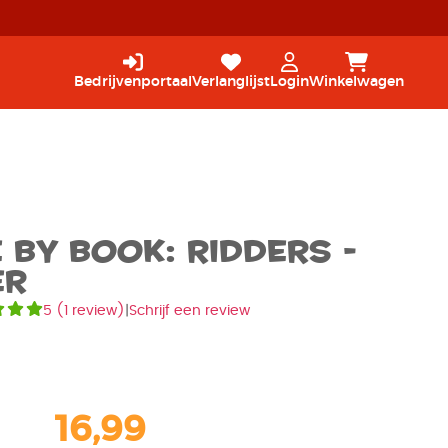
Bedrijvenportaal
Verlanglijst
Login
Winkelwagen
by Book: Ridders -
er
5
(
1 review
)
|
Schrijf een review
16,99