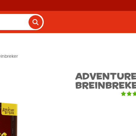
einbreker
Adventure 
Breinbrek