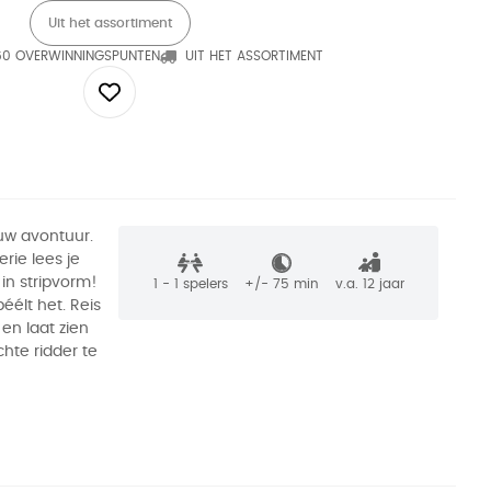
Uit het assortiment
60 OVERWINNINGSPUNTEN
UIT HET ASSORTIMENT
uw avontuur.
rie lees je
in stripvorm!
1 - 1
spelers
+/-
75
min
v.a. 12 jaar
éélt het. Reis
 en laat zien
chte ridder te