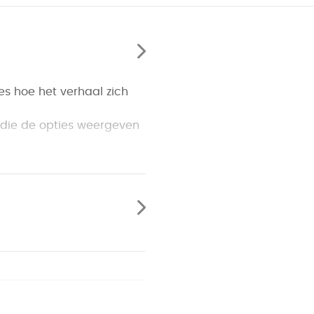
s hoe het verhaal zich
pt die de opties weergeven
erzamelen en gevaren
ikbaar voordat je het
ls in ieder ander spel
haal voor dappere