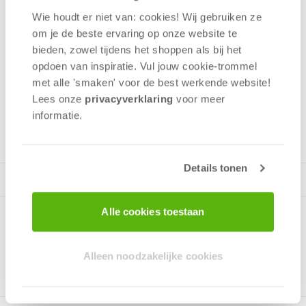
experimenteer uitsluitend onder begeleiding van een
Wie houdt er niet van: cookies! Wij gebruiken ze
volwassene! Houd kleine kinderen van de experimenten
om je de beste ervaring op onze website te
weg. De doos bevat namelijk kleine onderdelen en stoffen
bieden, zowel tijdens het shoppen als bij het
die bij inslikken of inademen gevaar voor de gezondheid
kunnen opleveren.
opdoen van inspiratie. Vul jouw cookie-trommel
met alle 'smaken' voor de best werkende website​!
Lees onze
privacyverklaring
voor meer
informatie.
v.a. 8 jaar
Details tonen
Alle cookies toestaan
Alleen noodzakelijke cookies