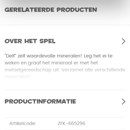
Gerelateerde producten
Over het spel
“Delf” zelf waardevolle mineralen! Leg het ei te
weken en graaf het mineraal er met het
metselgereedschap uit. Verzamel alle verschillende
mineralen!
BELANGRIJK: experimenteer uitsluitend onder
begeleiding van een volwassene! Houd kleine
Productinformatie
kinderen van de experimenten weg. De doos bevat
namelijk kleine onderdelen en stoffen die bij
inslikken of inademen gevaar voor de gezondheid
Artikelcode
ZFK-665296
kunnen opleveren.