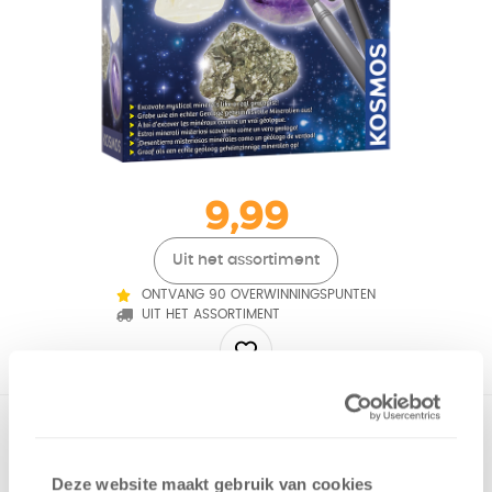
9,99
Uit het assortiment
ONTVANG 90 OVERWINNINGSPUNTEN
UIT HET ASSORTIMENT
“Delf” zelf waardevolle mineralen! Leg het ei te weken en
graaf het mineraal er met het metselgereedschap uit.
Verzamel alle verschillende mineralen!BELANGRIJK:
Deze website maakt gebruik van cookies