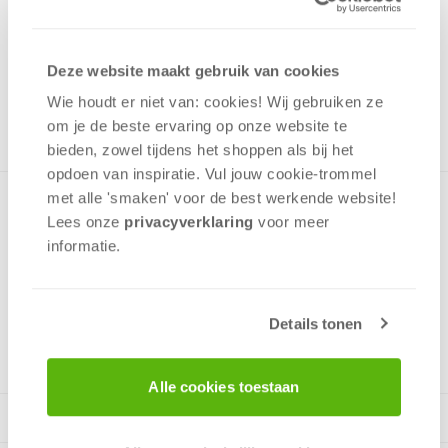
4,50
Uit het assortiment
Deze website maakt gebruik van cookies
ONTVANG 40 OVERWINNINGSPUNTEN
UIT HET ASSORTIMENT
Wie houdt er niet van: cookies! Wij gebruiken ze
om je de beste ervaring op onze website te
bieden, zowel tijdens het shoppen als bij het
opdoen van inspiratie. Vul jouw cookie-trommel
met alle 'smaken' voor de best werkende website​!
De eerste puzzel voor de allerkleinsten! De Baby Fun Puzzel
Lees onze
privacyverklaring
voor meer
is gemaakt van grote stukken van stevig karton waarmee
informatie.
Thomas de Trein gemaakt kan worden.
Details tonen
v.a. 2 jaar
Alle cookies toestaan