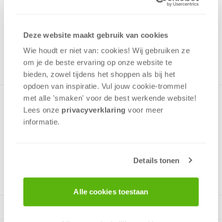
17,99
Uit het assortiment
Deze website maakt gebruik van cookies
ONTVANG 170 OVERWINNINGSPUNTEN
UIT HET ASSORTIMENT
Wie houdt er niet van: cookies! Wij gebruiken ze
om je de beste ervaring op onze website te
bieden, zowel tijdens het shoppen als bij het
opdoen van inspiratie. Vul jouw cookie-trommel
met alle 'smaken' voor de best werkende website​!
Aan de voet van de Wettersteinspitze staat deze kleine
Lees onze
privacyverklaring
voor meer
witte Kapel, de Kapelle Maria Königin aan de Lautersee bij
informatie.
Wetterstein. Premium Quality-puzzel met 1000 stukjes.
Details tonen
v.a. 12 jaar
Alle cookies toestaan