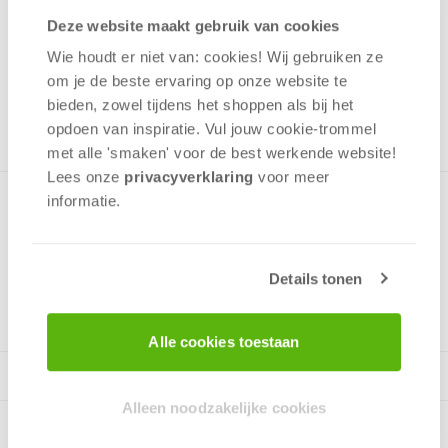
3,99
Deze website maakt gebruik van cookies
Uit het assortiment
Wie houdt er niet van: cookies! Wij gebruiken ze
om je de beste ervaring op onze website te
ONTVANG 30 OVERWINNINGSPUNTEN
UIT HET ASSORTIMENT
bieden, zowel tijdens het shoppen als bij het
opdoen van inspiratie. Vul jouw cookie-trommel
met alle 'smaken' voor de best werkende website​!
Lees onze
privacyverklaring
voor meer
informatie.
Leuke puzzel met een afbeelding van Belle en Assepoester.
Details tonen
v.a. 3 jaar
Alle cookies toestaan
Alleen noodzakelijke cookies