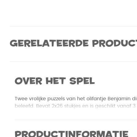
Gerelateerde produc
Over het spel
Twee vrolijke puzzels van het olifantje Benjamin 
beleefd. Bevat 2x26 stukjes en is geschikt vanaf 3 
Productinformatie