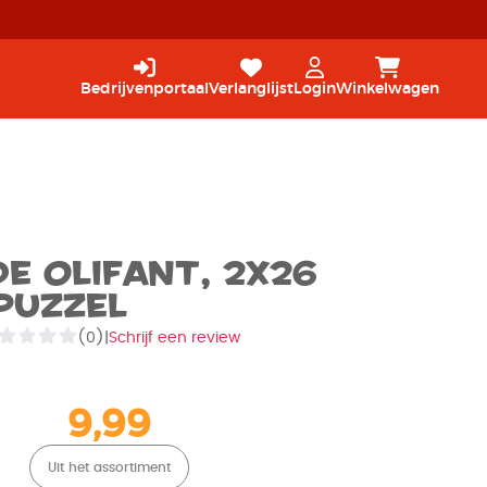
Bedrijvenportaal
Verlanglijst
Login
Winkelwagen
e Olifant, 2x26
Puzzel
(0)
|
Schrijf een review
9,99
Uit het assortiment