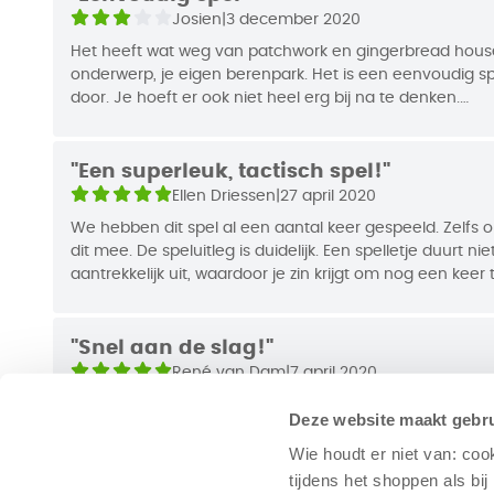
Josien
|
3 december 2020
Het heeft wat weg van patchwork en gingerbread house
onderwerp, je eigen berenpark. Het is een eenvoudig sp
door. Je hoeft er ook niet heel erg bij na te denken.
Persoonlijk hou ik van wat meer uitdaging in een spel, 
leuk!
"Een superleuk, tactisch spel!"
Ellen Driessen
|
27 april 2020
We hebben dit spel al een aantal keer gespeeld. Zelfs o
dit mee. De speluitleg is duidelijk. Een spelletje duurt niet
aantrekkelijk uit, waardoor je zin krijgt om nog een keer
opdrachten voor "gevorderden" geven een extra dimens
"Snel aan de slag!"
René van Dam
|
7 april 2020
Leuke visuals met verschillende soorten beren. Je kunt
Deze website maakt gebru
spelen met de eenvoudige spelregels. Een potje duurt niet
Lijkt op computerspel Tetris voor wat betreft het neerl
Wie houdt er niet van: coo
vormen. Twee dingen onduidelijk: In de spelregels word
tijdens het shoppen als bi