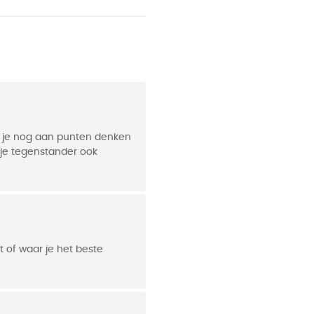
t. In de handleiding vind
,8 cm
Harding
54
oet je nog aan punten denken
t of waar je het beste