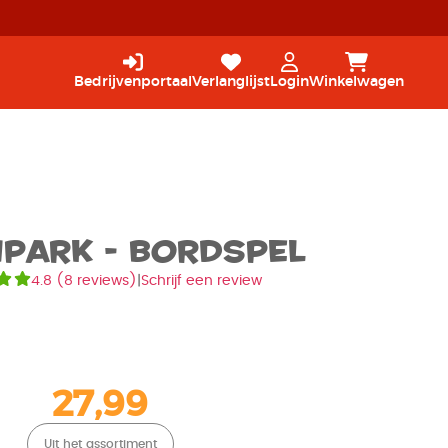
Bedrijvenportaal
Verlanglijst
Login
Winkelwagen
park - Bordspel
4.8
(
8 reviews
)
|
Schrijf een review
27,99
Uit het assortiment