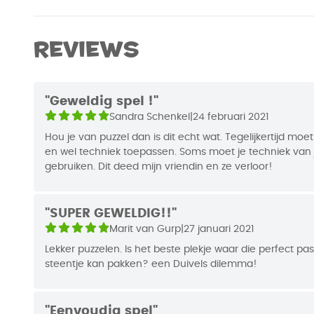
Merk
999 Games
eenvoudige spelregels gaat het spel snel van star
je spelregels voor beginners en gevorderden!
Afmetingen
27,5 x 19 x 6
Reviews
Auteur
Phil Walker-
EAN Code
87192144232
"Geweldig spel !"
Sandra Schenkel
|
24 februari 2021
Jaar van Uitgifte
2017
Hou je van puzzel dan is dit echt wat. Tegelijkertijd m
en wel techniek toepassen. Soms moet je techniek van je tegenstander ook
gebruiken. Dit deed mijn vriendin en ze verloor!
"SUPER GEWELDIG!!"
Marit van Gurp
|
27 januari 2021
Lekker puzzelen. Is het beste plekje waar die perfect pas
steentje kan pakken? een Duivels dilemma!
"Eenvoudig spel"