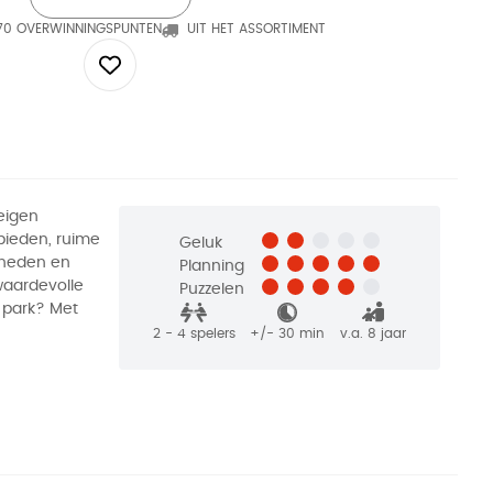
70 OVERWINNINGSPUNTEN
UIT HET ASSORTIMENT
 eigen
bieden, ruime
Geluk
nheden en
Planning
 waardevolle
Puzzelen
 park? Met
2 - 4
spelers
+/-
30
min
v.a. 8 jaar