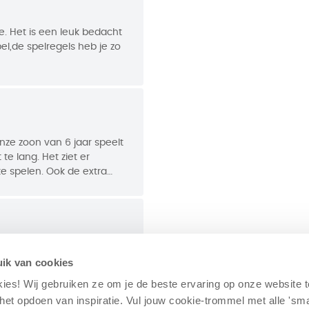
. Het is een leuk bedacht
el,de spelregels heb je zo
maar berenpark is zeker wel
nze zoon van 6 jaar speelt
 te lang. Het ziet er
 te spelen. Ook de extra
ie aan het spel!
 het spel bovendien snel
ik van cookies
 te lang. Erg leuk. Blijver.
eggen van de verschllende
kies! Wij gebruiken ze om je de beste ervaring op onze website 
t bij "passen" verwezen naar
j het opdoen van inspiratie. Vul jouw cookie-trommel met alle 'sm