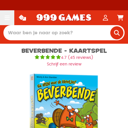
Beverbende - Kaartspel
4.7
(
45 reviews
)
Schrijf een review