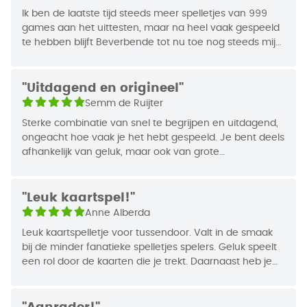
Ik ben de laatste tijd steeds meer spelletjes van 999
Jaar van
Hoe speel je Beverbende?
games aan het uittesten, maar na heel vaak gespeeld
2009
te hebben blijft Beverbende tot nu toe nog steeds mijn
Uitgifte
Iedere speler krijgt 4 gedekte kaarten voor zich
favoriet van allemaal! Verveelt nooit ?
waarvan hij er 2 in het geheim mag bekijken. Ben je
aan de beurt, dan heb je 2 mogelijkheden: je pakt
"Uitdagend en origineel"
de bovenste kaart van de aflegstapel en ruilt die
Semm de Ruijter
tegen 1 van je gedekte kaarten, of je trekt de
Sterke combinatie van snel te begrijpen en uitdagend,
bovenste kaart van de gedekte stapel. Staat daar
ongeacht hoe vaak je het hebt gespeeld. Je bent deels
een getal op, dan mag je de kaart op de
afhankelijk van geluk, maar ook van grote
aflegstapel leggen of met 1 van je 4 gedekte
oplettendheid en goed geheugen. Altijd leuk, met
kaarten ruilen. Staat er een actie op, dan mag je
iedere (toegestane) hoeveelheid spelers.
die uitvoeren. Op die manier krijg je steeds meer
"Leuk kaartspel!"
informatie over je eigen kaarten en die van je
Anne Alberda
tegenstanders.
Leuk kaartspelletje voor tussendoor. Valt in de smaak
Denk je na je beurt dat de waarde van je kaarten
bij de minder fanatieke spelletjes spelers. Geluk speelt
laag genoeg is, dan klop je op tafel en zeg je
een rol door de kaarten die je trekt. Daarnaast heb je
“laatste ronde”. Alle anderen zijn dan nog één keer
een redelijk goed geheugen nodig voor het onthouden
aan de beurt. Je telt dan je strafpunten en noteert
van de kaarten.