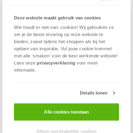
12,99
Uit het assortiment
Deze website maakt gebruik van cookies
ONTVANG 120 OVERWINNINGSPUNTEN
Wie houdt er niet van: cookies! Wij gebruiken ze
UIT HET ASSORTIMENT
om je de beste ervaring op onze website te
bieden, zowel tijdens het shoppen als bij het
opdoen van inspiratie. Vul jouw cookie-trommel
met alle 'smaken' voor de best werkende website​!
Kinderpuzzel met diverse dinosaurussen in de jungle. Puzzel
Lees onze
privacyverklaring
voor meer
bevat 60 stukjes, leeftijd vanaf 5 jaar.
informatie.
v.a. 5 jaar
Details tonen
Alle cookies toestaan
Alleen noodzakelijke cookies