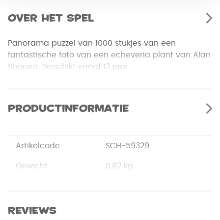
Over het spel
Panorama puzzel van 1000 stukjes van een
fantastische foto van een echeveria plant van Alan
Shapiro. Geschikt vanaf 12 jaar.
Productinformatie
Artikelcode
SCH-59329
Gewicht
0,82 kg
Merk
Schmidt
Afmetingen
37,30 x 27,20 x 5,70 cm
Reviews