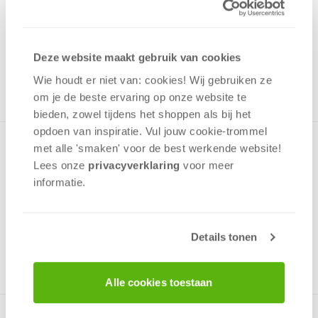
3,99
Uit het assortiment
Deze website maakt gebruik van cookies
ONTVANG 30 OVERWINNINGSPUNTEN
UIT HET ASSORTIMENT
Wie houdt er niet van: cookies! Wij gebruiken ze
om je de beste ervaring op onze website te
bieden, zowel tijdens het shoppen als bij het
opdoen van inspiratie. Vul jouw cookie-trommel
Puzzel voor jonge kinderen met leuke kleurrijke afbeelding
met alle 'smaken' voor de best werkende website​!
van Bob de Bouwer in actie samen met Liftie en Scoop.De
Lees onze
privacyverklaring
voor meer
puzzel is gemaakt van stevig dik karton en heeft stukjes die
informatie.
perfect passen.
Details tonen
v.a. 3 jaar
Alle cookies toestaan