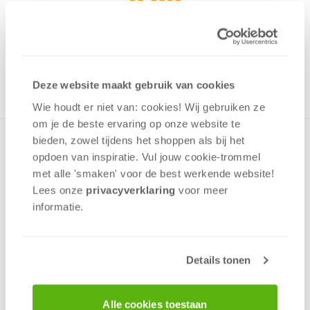
9,99
Uit het assortiment
ONTVANG 90 OVERWINNINGSPUNTEN
UIT HET ASSORTIMENT
Deze website maakt gebruik van cookies
Wie houdt er niet van: cookies! Wij gebruiken ze
om je de beste ervaring op onze website te
bieden, zowel tijdens het shoppen als bij het
Speel Boonanza nu ook alleen of met z'n tweeën! Neem het
opdoen van inspiratie. Vul jouw cookie-trommel
op tegen de bonenmaffia. Nu wordt het nog moeilijker om
van overtollige bonen af te komen. Kun jij onder de druk van
met alle 'smaken' voor de best werkende website​!
Al Caboon en Dor Corleboon uitkomen?
Lees onze
privacyverklaring
voor meer
informatie.
Strategie
Geluk
Interactie
Details tonen
Bluf
1 - 2
spelers
+/-
60
min
v.a. 12 jaar
Alle cookies toestaan