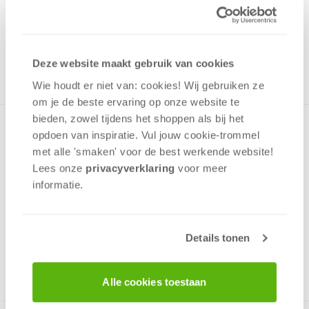
Uit het assortiment
ONTVANG 100 OVERWINNINGSPUNTEN
UIT HET ASSORTIMENT
Deze website maakt gebruik van cookies
Wie houdt er niet van: cookies! Wij gebruiken ze
om je de beste ervaring op onze website te
bieden, zowel tijdens het shoppen als bij het
Snel kaartduel voor 2 spelers. De hoogste kaart wint steeds,
opdoen van inspiratie. Vul jouw cookie-trommel
maar speciale eigenschappen zorgen voortdurend voor
met alle 'smaken' voor de best werkende website​!
verassende situaties.
Lees onze
privacyverklaring
voor meer
informatie.
Bluf
Deductie
Tactiek
Details tonen
2 - 2
spelers
+/-
10
min
v.a. 8 jaar
Alle cookies toestaan