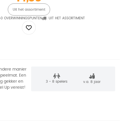
Uit het assortiment
40 OVERWINNINGSPUNTEN
UIT HET ASSORTIMENT
ndere manier
speelmat. Een
g gekker en
3 - 8
spelers
v.a. 8 jaar
l Up vereist!