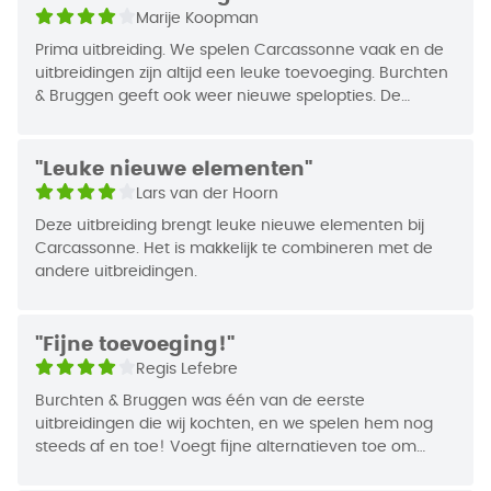
EAN Code
8721184282359
Marije Koopman
deze uitbreiding. De bruggen geven je nog meer
Jaar van Uitgifte
2025
opties in het aanleggen van sterke tegels en de
Prima uitbreiding. We spelen Carcassonne vaak en de
burchten en boerderijen bieden nieuwe manieren
uitbreidingen zijn altijd een leuke toevoeging. Burchten
& Bruggen geeft ook weer nieuwe spelopties. De
om punten te scoren!
bruggen zorgen dat de tegels nog veel meer keuze
hebben omdat je door grasvelden heen kan. Andere
Hoe speel je Carcassonne Burchten & Bruggen?
uitbreidingen hebben wel wat meer diepgang of
"Leuke nieuwe elementen"
Bij het plaatsen van tegels kun je nu ook wegen op
vernieuwende opties.
Lars van der Hoorn
weilanden laten aansluiten. Doe je dit, dan zet je
Deze uitbreiding brengt leuke nieuwe elementen bij
een brug over de tegel heen, zodat de weg aan de
Carcassonne. Het is makkelijk te combineren met de
andere kant vervolgd kan worden. Voltooi je een
andere uitbreidingen.
stad van maar twee tegels, dan maak je daar een
burcht met een jonkvrouw van. Op grote weilanden
kunnen ook boerderijtegels geplaatst worden, waar
"Fijne toevoeging!"
boeren in kunnen wonen. Al deze nieuwe gebouwen
Regis Lefebre
leveren je uiteindelijk extra punten op bij het scoren
Burchten & Bruggen was één van de eerste
van de projecten!
uitbreidingen die wij kochten, en we spelen hem nog
steeds af en toe! Voegt fijne alternatieven toe om
Waarom kies je voor Carcassonne Burchten &
punten te scoren.