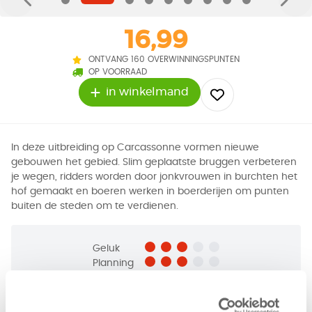
16,99
ONTVANG 160 OVERWINNINGSPUNTEN
OP VOORRAAD
in winkelmand
In deze uitbreiding op Carcassonne vormen nieuwe
gebouwen het gebied. Slim geplaatste bruggen verbeteren
je wegen, ridders worden door jonkvrouwen in burchten het
hof gemaakt en boeren werken in boerderijen om punten
buiten de steden om te verdienen.
Geluk
Planning
Tactiek
2 - 6
spelers
+/-
45
min
v.a. 7 jaar