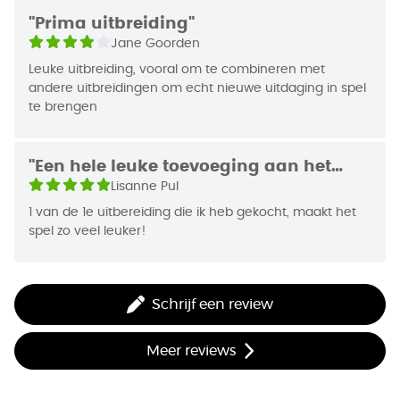
Bruggen van 999 Games?
"Prima uitbreiding"
Kies deze uitbreiding voor nog meer variatie in
Jane Goorden
waardevolle gebouwen!
999 Games weet wat leuke spellen zijn, geen saaie
Leuke uitbreiding, vooral om te combineren met
beurten tot je eindelijk uit de put komt, eeuwig
andere uitbreidingen om echt nieuwe uitdaging in spel
te brengen
durende strijd om continenten of eindeloos
dobbelen om de laatste straat te kunnen kopen.
Ons bedrijf heeft de beste spellen met voor elk wat
"Een hele leuke toevoeging aan het
wils. Van snelle kaartspellen zoals Beverbende,
basisspel"
Lisanne Pul
uitdagende dobbelspellen zoals Keer op Keer of
1 van de 1e uitbereiding die ik heb gekocht, maakt het
Clever tot moderne klassiekers zoals Catan, 30
spel zo veel leuker!
Seconds, Wingspan en Carcassonne. Bovendien
kun je altijd bij ons terecht voor spelregelvragen of
als je na aankoop een onderdeel mist. Je krijgt
gegarandeerd een antwoord vol speelplezier!
Schrijf een review
Meer reviews