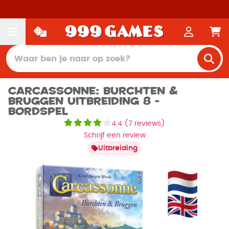
Carcassonne: Burchten &
Bruggen Uitbreiding 8 -
Bordspel
4.4
(
7 reviews
)
Schrijf een review
Uitbreiding